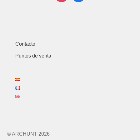
Contacto
Puntos de venta
© ARCHUNT 2026