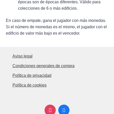
épocas son de épocas diferentes. Válido para
colecciones de 6 o más edificios.
En caso de empate, gana el jugador con más monedas.
Si el número de monedas es el mismo, el jugador con el
edificio de valor más bajo es el vencedor.
Aviso legal
Condiciones generales de compra
Política de privacidad
Política de cookies