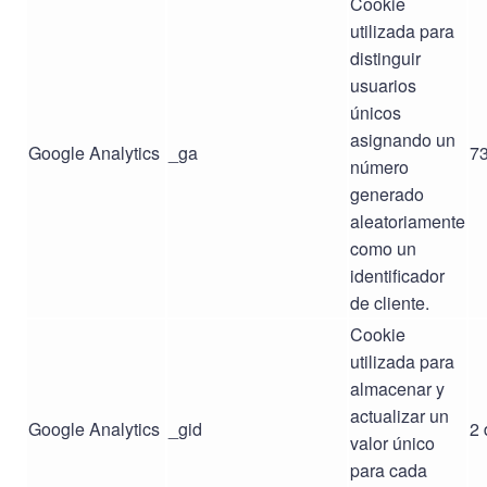
Cookie
utilizada para
distinguir
usuarios
únicos
asignando un
Google Analytics
_ga
73
número
generado
aleatoriamente
como un
identificador
de cliente.
Cookie
utilizada para
almacenar y
actualizar un
Google Analytics
_gid
2 
valor único
para cada