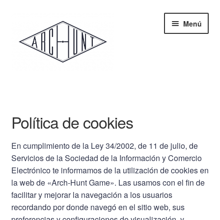
Ir
Ir
Menú
a
al
la
contenido
navegación
Inicio
Tienda
Política de cookies
El juego
En cumplimiento de la Ley 34/2002, de 11 de julio, de
Servicios de la Sociedad de la Información y Comercio
Arquitectura
Electrónico te informamos de la utilización de cookies en
la web de «Arch-Hunt Game». Las usamos con el fin de
Sobre nosotros
facilitar y mejorar la navegación a los usuarios
recordando por donde navegó en el sitio web, sus
preferencias y configuraciones de visualización, y