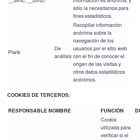
__utmc, __utmz)
información es anónima, y
sólo la necesitamos para
fines estadísticos.
Recopilar información
anónima sobre la
navegación de los
De
usuarios por el sitio web
Piwik
análisis
con el fin de conocer el
origen de las visitas y
otros datos estadísticos
anónimos.
COOKIES DE TERCEROS:
RESPONSABLE
NOMBRE
FUNCIÓN
D
Cookie
utilizada para
verificar si el