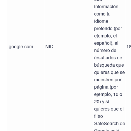
información,
como tu
idioma
preferido (por
ejemplo, el
español), el
.google.com
NID
18
número de
resultados de
búsqueda que
quieres que se
muestren por
página (por
ejemplo, 10 o
20) y si
quieres que el
filtro
SafeSearch de
Google esté