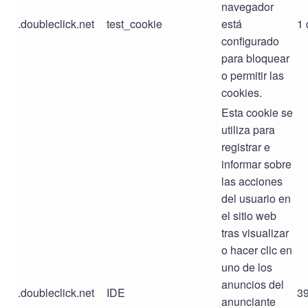
navegador
.doubleclick.net
test_cookie
está
1 
configurado
para bloquear
o permitir las
cookies.
Esta cookie se
utiliza para
registrar e
informar sobre
las acciones
del usuario en
el sitio web
tras visualizar
o hacer clic en
uno de los
anuncios del
.doubleclick.net
IDE
39
anunciante