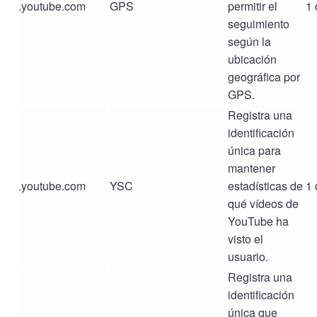
.youtube.com
GPS
permitir el
1 
seguimiento
según la
ubicación
geográfica por
GPS.
Registra una
identificación
única para
mantener
.youtube.com
YSC
estadísticas de
1 
qué vídeos de
YouTube ha
visto el
usuario.
Registra una
identificación
única que