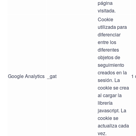
página
visitada.
Cookie
utilizada para
diferenciar
entre los
diferentes
objetos de
seguimiento
creados en la
Google Analytics
_gat
1 
sesión. La
cookie se crea
al cargar la
librería
javascript. La
cookie se
actualiza cada
vez.