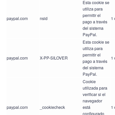
Esta cookie se
utiliza para
permitir el
paypal.com
nsid
1 
pago a través
del sistema
PayPal.
Esta cookie se
utiliza para
permitir el
paypal.com
X-PP-SILOVER
1 
pago a través
del sistema
PayPal.
Cookie
utilizada para
verificar si el
navegador
paypal.com
_cookiecheck
está
1 
configurado