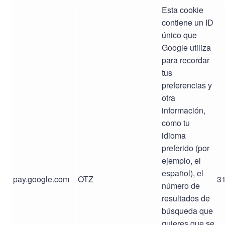
Esta cookie
contiene un ID
único que
Google utiliza
para recordar
tus
preferencias y
otra
información,
como tu
idioma
preferido (por
ejemplo, el
español), el
pay.google.com
OTZ
31
número de
resultados de
búsqueda que
quieres que se