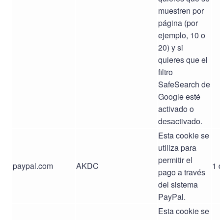
muestren por
página (por
ejemplo, 10 o
20) y si
quieres que el
filtro
SafeSearch de
Google esté
activado o
desactivado.
Esta cookie se
utiliza para
permitir el
paypal.com
AKDC
1 
pago a través
del sistema
PayPal.
Esta cookie se